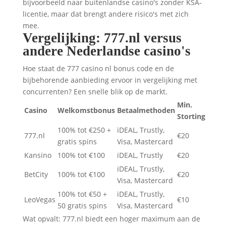
bijvoorbeeld naar buitenlandse casino's zonder KSA-
licentie, maar dat brengt andere risico's met zich
mee.
Vergelijking: 777.nl versus
andere Nederlandse casino's
Hoe staat de 777 casino nl bonus code en de
bijbehorende aanbieding ervoor in vergelijking met
concurrenten? Een snelle blik op de markt.
Min.
Casino
Welkomstbonus
Betaalmethoden
Storting
100% tot €250 +
iDEAL, Trustly,
777.nl
€20
gratis spins
Visa, Mastercard
Kansino
100% tot €100
iDEAL, Trustly
€20
iDEAL, Trustly,
BetCity
100% tot €100
€20
Visa, Mastercard
100% tot €50 +
iDEAL, Trustly,
LeoVegas
€10
50 gratis spins
Visa, Mastercard
Wat opvalt: 777.nl biedt een hoger maximum aan de