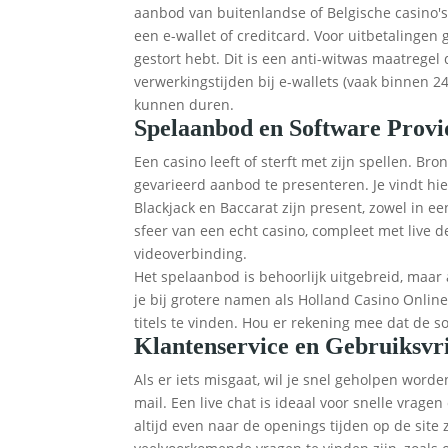
aanbod van buitenlandse of Belgische casino's
een e-wallet of creditcard. Voor uitbetalinge
gestort hebt. Dit is een anti-witwas maatregel 
verwerkingstijden bij e-wallets (vaak binnen 2
kunnen duren.
Spelaanbod en Software Provi
Een casino leeft of sterft met zijn spellen. B
gevarieerd aanbod te presenteren. Je vindt hi
Blackjack en Baccarat zijn present, zowel in ee
sfeer van een echt casino, compleet met live d
videoverbinding.
Het spelaanbod is behoorlijk uitgebreid, maar 
je bij grotere namen als Holland Casino Online
titels te vinden. Hou er rekening mee dat de so
Klantenservice en Gebruiksvr
Als er iets misgaat, wil je snel geholpen word
mail. Een live chat is ideaal voor snelle vrage
altijd even naar de openings tijden op de site