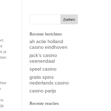
Recente berichten
ert
ah actie holland
de
casino eindhoven
s je
jack's casino
eiten
veenendaal
speel casino
gratis spins
t
nederlands casino
hter
k
casino parijs
che
Recente reacties
ijk