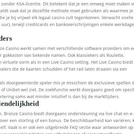
 zonder KSA-licentie. Dit betekent dat je een omweg moet maken v
n geldt vaak dat je dezelfde methode moet gebruiken als waarmee je
die je bij vrijwel elk legaal casino zult tegenkomen. Verwacht snelle
4 uur), terwijl creditcards en bankoverschrijvingen enkele werkdag
ders
ronze Casino werkt samen met verschillende software providers om 
er gokkasten van bekende namen. Ook klassiekers als Roulette,
n virtuele vorm als in een Live Casino setting. Het Live Casino biedt
ealers die de kaarten schudden of het rad laten draaien via een
als doorgewinterde speler mis je misschien de exclusieve spellen 
 of Unibet wel ziet. De zoekfunctie werkt doorgaans goed om speci
rtering soms wat minder intuïtief is dan bij de marktlijders.
iendelijkheid
en. Bronze Casino biedt doorgaans ondersteuning via live chat en e-
n over een storting of een bonus. De beschikbaarheid kan variëren; k
 zelf. Vaak is er ook een uitgebreide FAQ sectie waar antwoorden op