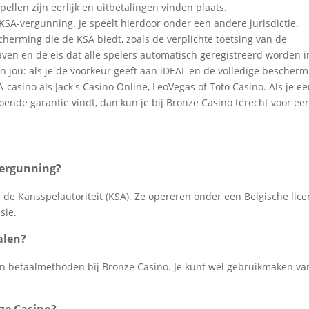
spellen zijn eerlijk en uitbetalingen vinden plaats.
KSA-vergunning. Je speelt hierdoor onder een andere jurisdictie.
herming die de KSA biedt, zoals de verplichte toetsing van de
ven en de eis dat alle spelers automatisch geregistreerd worden i
aan jou: als je de voorkeur geeft aan iDEAL en de volledige bescher
casino als Jack's Casino Online, LeoVegas of Toto Casino. Als je e
doende garantie vindt, dan kun je bij Bronze Casino terecht voor ee
vergunning?
de Kansspelautoriteit (KSA). Ze opereren onder een Belgische licen
sie.
alen?
van betaalmethoden bij Bronze Casino. Je kunt wel gebruikmaken va
nze Casino?