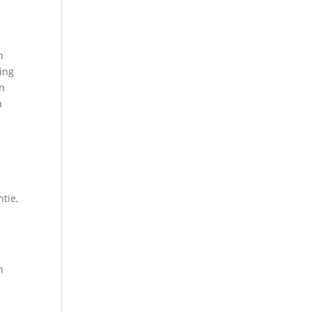
n
ming
en
n
tie,
n