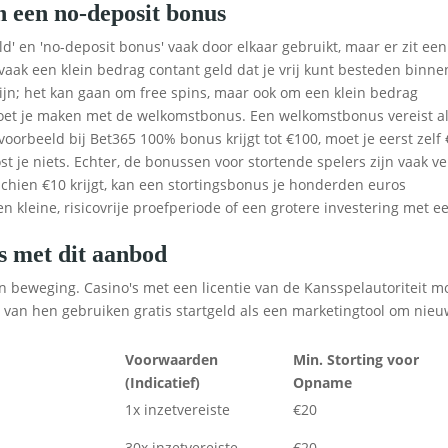
en een no-deposit bonus
ld' en 'no-deposit bonus' vaak door elkaar gebruikt, maar er zit een
 vaak een klein bedrag contant geld dat je vrij kunt besteden binne
ijn; het kan gaan om free spins, maar ook om een klein bedrag
moet je maken met de welkomstbonus. Een welkomstbonus vereist al
ijvoorbeeld bij Bet365 100% bonus krijgt tot €100, moet je eerst zelf
st je niets. Echter, de bonussen voor stortende spelers zijn vaak ve
schien €10 krijgt, kan een stortingsbonus je honderden euros
 kleine, risicovrije proefperiode of een grotere investering met e
s met dit aanbod
in beweging. Casino's met een licentie van de Kansspelautoriteit 
 van hen gebruiken gratis startgeld als een marketingtool om nie
Voorwaarden
Min. Storting voor
(Indicatief)
Opname
1x inzetvereiste
€20
30x inzetvereiste
€20