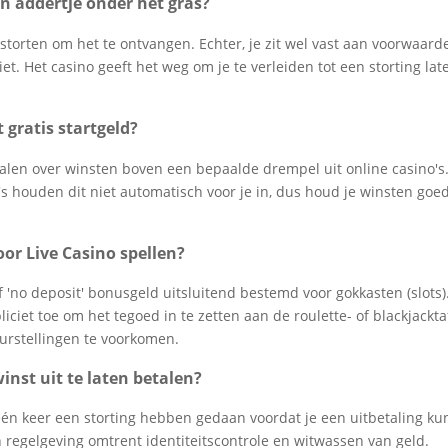
 een addertje onder het gras?
te storten om het te ontvangen. Echter, je zit wel vast aan voorwaard
t. Het casino geeft het weg om je te verleiden tot een storting late
 gratis startgeld?
talen over winsten boven een bepaalde drempel uit online casino's.
's houden dit niet automatisch voor je in, dus houd je winsten goed
oor Live Casino spellen?
of 'no deposit' bonusgeld uitsluitend bestemd voor gokkasten (slots)
iciet toe om het tegoed in te zetten aan de roulette- of blackjacktaf
urstellingen te voorkomen.
inst uit te laten betalen?
l één keer een storting hebben gedaan voordat je een uitbetaling ku
 regelgeving omtrent identiteitscontrole en witwassen van geld.