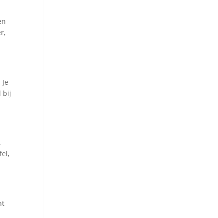
en
r,
 Je
 bij
.
el,
nt