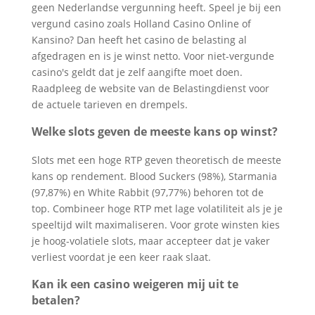
geen Nederlandse vergunning heeft. Speel je bij een
vergund casino zoals Holland Casino Online of
Kansino? Dan heeft het casino de belasting al
afgedragen en is je winst netto. Voor niet-vergunde
casino's geldt dat je zelf aangifte moet doen.
Raadpleeg de website van de Belastingdienst voor
de actuele tarieven en drempels.
Welke slots geven de meeste kans op winst?
Slots met een hoge RTP geven theoretisch de meeste
kans op rendement. Blood Suckers (98%), Starmania
(97,87%) en White Rabbit (97,77%) behoren tot de
top. Combineer hoge RTP met lage volatiliteit als je je
speeltijd wilt maximaliseren. Voor grote winsten kies
je hoog-volatiele slots, maar accepteer dat je vaker
verliest voordat je een keer raak slaat.
Kan ik een casino weigeren mij uit te
betalen?