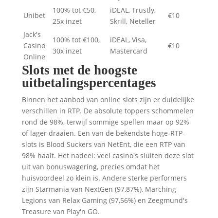
100% tot €50,
iDEAL, Trustly,
Unibet
€10
25x inzet
Skrill, Neteller
Jack's
100% tot €100,
iDEAL, Visa,
Casino
€10
30x inzet
Mastercard
Online
Slots met de hoogste
uitbetalingspercentages
Binnen het aanbod van online slots zijn er duidelijke
verschillen in RTP. De absolute toppers schommelen
rond de 98%, terwijl sommige spellen maar op 92%
of lager draaien. Een van de bekendste hoge-RTP-
slots is Blood Suckers van NetEnt, die een RTP van
98% haalt. Het nadeel: veel casino's sluiten deze slot
uit van bonuswagering, precies omdat het
huisvoordeel zo klein is. Andere sterke performers
zijn Starmania van NextGen (97,87%), Marching
Legions van Relax Gaming (97,56%) en Zeegmund's
Treasure van Play'n GO.