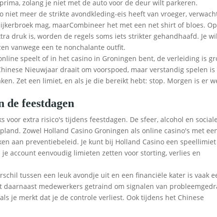
 prima, zolang je niet met de auto voor de deur wilt parkeren.
o niet meer de strikte avondkleding-eis heeft van vroeger, verwach
ijkerbroek mag, maarCombineer het met een net shirt of bloes. O
tra druk is, worden de regels soms iets strikter gehandhaafd. Je wi
zen vanwege een te nonchalante outfit.
online speelt of in het casino in Groningen bent, de verleiding is gr
. Chinese Nieuwjaar draait om voorspoed, maar verstandig spelen is
n. Zet een limiet, en als je die bereikt hebt: stop. Morgen is er w
n de feestdagen
 voor extra risico's tijdens feestdagen. De sfeer, alcohol en social
pland. Zowel Holland Casino Groningen als online casino's met ee
ken aan preventiebeleid. Je kunt bij Holland Casino een speellimiet
n je account eenvoudig limieten zetten voor storting, verlies en
erschil tussen een leuk avondje uit en een financiële kater is vaak 
eft daarnaast medewerkers getraind om signalen van probleemged
ls je merkt dat je de controle verliest. Ook tijdens het Chinese