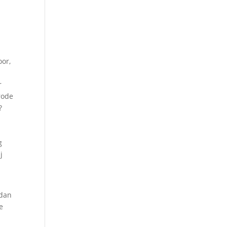
oor,
r
rode
?
g
j
 dan
e