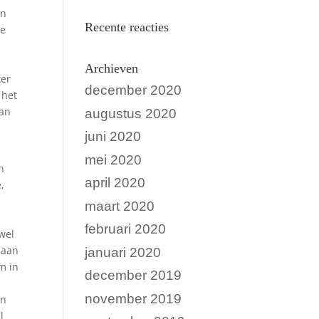
en
Recente reacties
de
Archieven
ker
december 2020
 het
van
augustus 2020
juni 2020
mei 2020
n
april 2020
,
maart 2020
februari 2020
jwel
 aan
januari 2020
m in
december 2019
november 2019
en
l