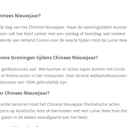
Chinees Nieuwjaar?
 de dag van het Chinese Nieuwjaar, maar de openingstijden kunne
ren valt het feest samen met een zondag of feestdag, wat invloed
e website van Holland Casino voor de exacte tijden rond de Lunar Ne
Casino Groningen tijdens Chinees Nieuwjaar?
e geldbonussen aan. Wel kunnen er acties lopen binnen het Circle
 of thema-acties in het restaurant. Voor directe welkomstbonussen
sbonussen van 100% gebruikelijk zijn.
oor Chinees Nieuwjaar?
centie lanceren rond het Chinese Nieuwjaar thematische acties.
 spins op Aziatische slots of toernooien met een Lunar New Year th
 gaten in de weken voorafgaand aan het feest.