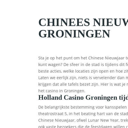
CHINEES NIEU
GRONINGEN
Sta je op het punt om het Chinese Nieuwjaar te
kunt wagen? De sfeer in de stad is tijdens dit 
beste acties, welke locaties zijn open en hoe zi
Laten we eerlijk zijn, niets is vervelender da
krijgen dat alle tafels bezet zijn. Hier is wa
het casino in Groningen.
Holland Casino Groningen tij
De belangrijkste bestemming voor kansspelen i
theatrostraat 5, in het beating hart van de stad
Chinese Nieuwjaar, ofwel Lunar New Year, trekt
ook vaste bezoekers die de feestdagen willen 