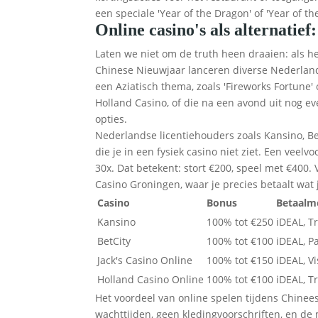
een speciale 'Year of the Dragon' of 'Year of th
Online casino's als alternatief
Laten we niet om de truth heen draaien: als h
Chinese Nieuwjaar lanceren diverse Nederlands
een Aziatisch thema, zoals 'Fireworks Fortune' o
Holland Casino, of die na een avond uit nog ev
opties.
Nederlandse licentiehouders zoals Kansino, B
die je in een fysiek casino niet ziet. Een vee
30x. Dat betekent: stort €200, speel met €400.
Casino Groningen, waar je precies betaalt wat j
Casino
Bonus
Betaalm
Kansino
100% tot €250
iDEAL, Tr
BetCity
100% tot €100
iDEAL, P
Jack's Casino Online
100% tot €150
iDEAL, V
Holland Casino Online
100% tot €100
iDEAL, Tr
Het voordeel van online spelen tijdens Chinee
wachttijden, geen kledingvoorschriften, en de 