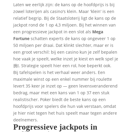
Laten we eerlijk zijn: de kans op de hoofdprijs is bij
zowel loterijen als casino's klein. Maar 'klein' is een
relatief begrip. Bij de Staatsloterij ligt de kans op de
jackpot rond de 1 op 4,3 miljoen. Bij het winnen van
een progressieve jackpot in een slot als
Mega
Fortune
schatten experts de kans op ongeveer 1 op
50 miljoen per draai. Dat klinkt slechter, maar er is
een groot verschil: bij een casino kun je zelf bepalen
hoe vaak je speelt, welke inzet je kiest en welk spel je
挑t. Strategie speelt hier een rol, hoe beperkt ook.
Bij tafelspelen is het verhaal weer anders. Een
maximale winst op een enkel nummer bij roulette
levert 35 keer je inzet op — geen levensveranderend
bedrag, maar met een kans van 1 op 37 een stuk
realistischer. Poker biedt de beste kans op een
hoofdprijs voor spelers die hun vak verstaan, omdat
je hier niet tegen het huis speelt maar tegen andere
deelnemers.
Progressieve jackpots in