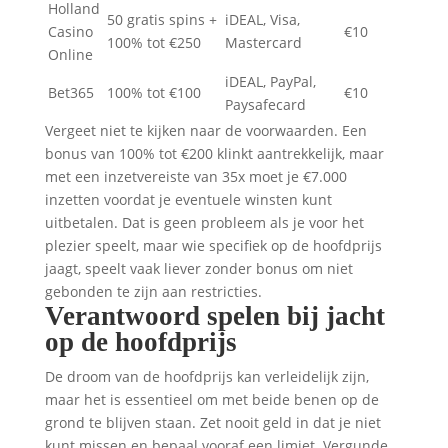
Holland
50 gratis spins +
iDEAL, Visa,
Casino
€10
100% tot €250
Mastercard
Online
iDEAL, PayPal,
Bet365
100% tot €100
€10
Paysafecard
Vergeet niet te kijken naar de voorwaarden. Een
bonus van 100% tot €200 klinkt aantrekkelijk, maar
met een inzetvereiste van 35x moet je €7.000
inzetten voordat je eventuele winsten kunt
uitbetalen. Dat is geen probleem als je voor het
plezier speelt, maar wie specifiek op de hoofdprijs
jaagt, speelt vaak liever zonder bonus om niet
gebonden te zijn aan restricties.
Verantwoord spelen bij jacht
op de hoofdprijs
De droom van de hoofdprijs kan verleidelijk zijn,
maar het is essentieel om met beide benen op de
grond te blijven staan. Zet nooit geld in dat je niet
kunt missen en bepaal vooraf een limiet. Vergunde