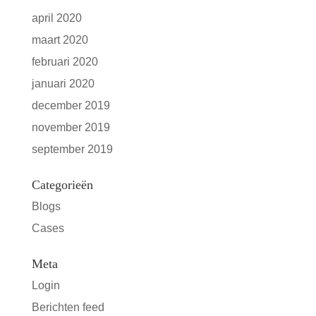
april 2020
maart 2020
februari 2020
januari 2020
december 2019
november 2019
september 2019
Categorieën
Blogs
Cases
Meta
Login
Berichten feed