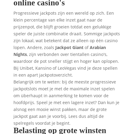
online casino's
Progressieve jackpots zijn een wereld op zich. Een
klein percentage van elke inzet gaat naar de
prijzenpot, die blijft groeien totdat een gelukkige
speler de juiste combinatie draait. Sommige jackpots
zijn lokaal, wat betekent dat ze alleen op één casino
lopen. Andere, zoals
Jackpot Giant
of
Arabian
Nights
, zijn verbonden over tientallen casino's,
waardoor de pot sneller stijgt en hoger kan oplopen.
Bij Unibet, Kansino of LeoVegas vind je deze spellen
in een apart jackpotoverzicht.
Belangrijk om te weten: bij de meeste progressieve
jackpotslots moet je met de maximale inzet spelen
om überhaupt in aanmerking te komen voor de
hoofdprijs. Speel je met een lagere inzet? Dan kun je
alsnog een mooie winst pakken, maar de grote
jackpot gaat aan je voorbij. Lees dus altijd de
spelregels voordat je begint.
Belasting op grote winsten