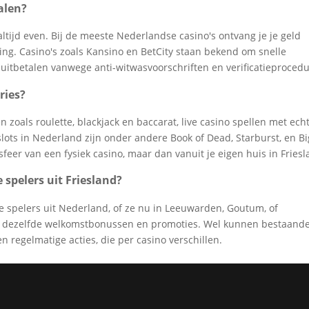
alen?
altijd even. Bij de meeste Nederlandse casino's ontvang je je geld
ng. Casino's zoals Kansino en BetCity staan bekend om snelle
 uitbetalen vanwege anti-witwasvoorschriften en verificatieprocedu
ries?
en zoals roulette, blackjack en baccarat, live casino spellen met ech
ots in Nederland zijn onder andere Book of Dead, Starburst, en Bi
feer van een fysiek casino, maar dan vanuit je eigen huis in Friesl
 spelers uit Friesland?
le spelers uit Nederland, of ze nu in Leeuwarden, Goutum, of
 dezelfde welkomstbonussen en promoties. Wel kunnen bestaand
n regelmatige acties, die per casino verschillen.