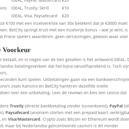
iDEAL, PayPal, Mastercard
€20
pins
iDEAL, Trustly, Skrill
€10
iDEAL, Visa, Paysafecard
€20
tot €100 met een inzetvereiste van 30x betekent dat je €3000 moet
n. BetCity springt eruit met een inzetvrije bonus – wat je wint, is
 dat Friese spelers waarderen: geen verrassingen, gewoon waar voor 
e Voorkeur
ine betaalt, en in negen van de tien gevallen is het antwoord iDEAL.
andse betalingsverkeer dat het bijna vanzelfsprekend is. Toch zij
o's.
 seconden kunt spelen. Uitbetalingen gaan via een bankoverschrijvi
no's zoals Kansino en BetCity hanteren dezelfde snelle
doen over een uitbetaling. Lees de reviews en kies een casino dat
andere
Trustly
(directe bankbetaling zonder tussenkomst),
PayPal
(id
n),
Paysafecard
(anoniem storten met een prepaid kaart, verkrijgb
, en
Visa/Mastercard
. Crypto zoals Bitcoin en Ethereum wordt doo
, maar bij Nederlandse gelicentieerde casino's is dit minder