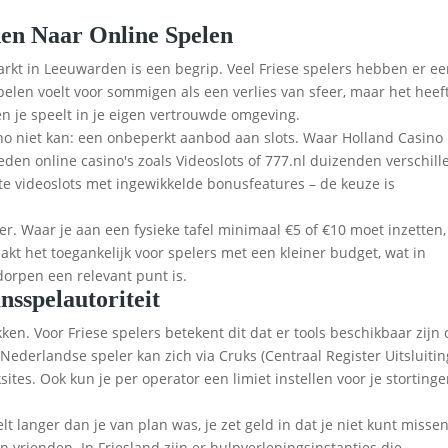
en Naar Online Spelen
rkt in Leeuwarden is een begrip. Veel Friese spelers hebben er e
pelen voelt voor sommigen als een verlies van sfeer, maar het heef
en je speelt in je eigen vertrouwde omgeving.
ino niet kan: een onbeperkt aanbod aan slots. Waar Holland Casino
en online casino's zoals Videoslots of 777.nl duizenden verschil
ste videoslots met ingewikkelde bonusfeatures – de keuze is
er. Waar je aan een fysieke tafel minimaal €5 of €10 moet inzetten
aakt het toegankelijk voor spelers met een kleiner budget, wat in
dorpen een relevant punt is.
sspelautoriteit
okken. Voor Friese spelers betekent dit dat er tools beschikbaar zijn
Nederlandse speler kan zich via Cruks (Centraal Register Uitsluitin
sites. Ook kun je per operator een limiet instellen voor je stortinge
t langer dan je van plan was, je zet geld in dat je niet kunt missen
n vrienden. In Friesland zijn er hulpverleningsinstanties die