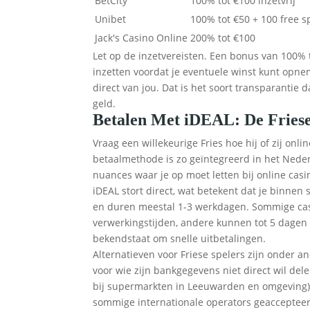
BetCity
100% tot €100 inzetvrij
Unibet
100% tot €50 + 100 free s
Jack's Casino Online
200% tot €100
Let op de inzetvereisten. Een bonus van 100% 
inzetten voordat je eventuele winst kunt opneme
direct van jou. Dat is het soort transparantie
geld.
Betalen Met iDEAL: De Fries
Vraag een willekeurige Fries hoe hij of zij onl
betaalmethode is zo geïntegreerd in het Nederl
nuances waar je op moet letten bij online casin
iDEAL stort direct, wat betekent dat je binnen
en duren meestal 1-3 werkdagen. Sommige casi
verwerkingstijden, andere kunnen tot 5 dagen 
bekendstaat om snelle uitbetalingen.
Alternatieven voor Friese spelers zijn onder 
voor wie zijn bankgegevens niet direct wil dele
bij supermarkten in Leeuwarden en omgeving)
sommige internationale operators geaccepteerd