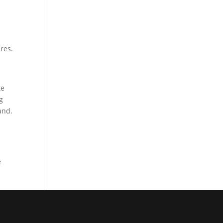
res.
te
g
and.
e