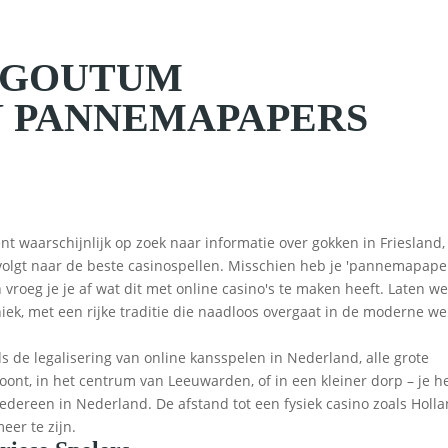
D GOUTUM
 PANNEMAPAPERS
nt waarschijnlijk op zoek naar informatie over gokken in Friesland,
volgt naar de beste casinospellen. Misschien heb je 'pannemapape
vroeg je je af wat dit met online casino's te maken heeft. Laten w
uniek, met een rijke traditie die naadloos overgaat in de moderne we
ds de legalisering van online kansspelen in Nederland, alle grote
ont, in het centrum van Leeuwarden, of in een kleiner dorp – je h
edereen in Nederland. De afstand tot een fysiek casino zoals Holl
er te zijn.