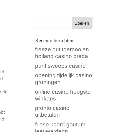
Recente berichten
freeze out toernooien
holland casino breda
punt sweeps casino
 of
opening tijdelijk casino
rs'
groningen
e
online casino hoogste
reld
winkans
pronto casino
ebt
uitbetalen
and
friese koerd goutum
leeuwardenn