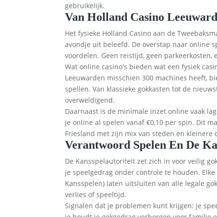
gebruikelijk.
Van Holland Casino Leeuward
Het fysieke Holland Casino aan de Tweebaksma
avondje uit beleefd. De overstap naar online s
voordelen. Geen reistijd, geen parkeerkosten, 
Wat online casino's bieden wat een fysiek cas
Leeuwarden misschien 300 machines heeft, bied
spellen. Van klassieke gokkasten tot de nieuw
overweldigend.
Daarnaast is de minimale inzet online vaak lag
je online al spelen vanaf €0,10 per spin. Dit m
Friesland met zijn mix van steden en kleinere 
Verantwoord Spelen En De Kan
De Kansspelautoriteit zet zich in voor veilig g
je speelgedrag onder controle te houden. Elke 
Kansspelen) laten uitsluiten van alle legale gok
verlies of speeltijd.
Signalen dat je problemen kunt krijgen: je speel
je houdt je gokgedrag verborgen voor familie e