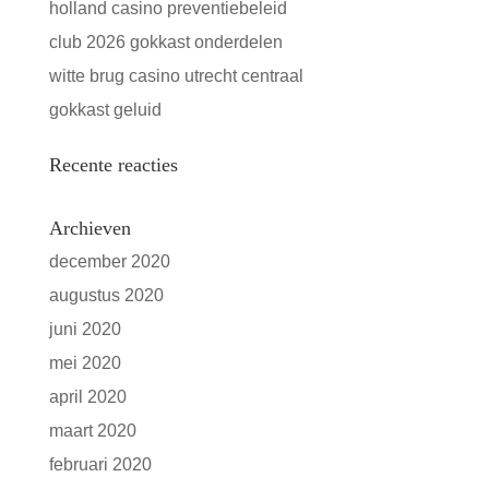
holland casino preventiebeleid
club 2026 gokkast onderdelen
witte brug casino utrecht centraal
gokkast geluid
Recente reacties
Archieven
december 2020
augustus 2020
juni 2020
mei 2020
april 2020
maart 2020
februari 2020