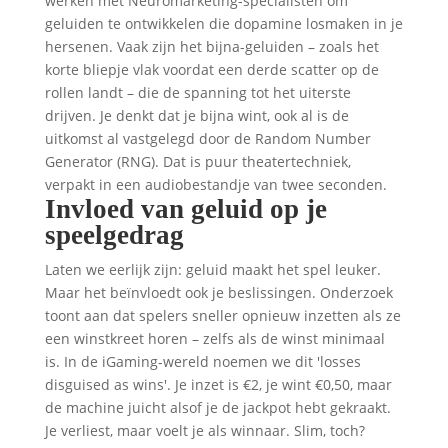
werken met Neuromarketing-specialisten om
geluiden te ontwikkelen die dopamine losmaken in je
hersenen. Vaak zijn het bijna-geluiden – zoals het
korte bliepje vlak voordat een derde scatter op de
rollen landt – die de spanning tot het uiterste
drijven. Je denkt dat je bijna wint, ook al is de
uitkomst al vastgelegd door de Random Number
Generator (RNG). Dat is puur theatertechniek,
verpakt in een audiobestandje van twee seconden.
Invloed van geluid op je
speelgedrag
Laten we eerlijk zijn: geluid maakt het spel leuker.
Maar het beïnvloedt ook je beslissingen. Onderzoek
toont aan dat spelers sneller opnieuw inzetten als ze
een winstkreet horen – zelfs als de winst minimaal
is. In de iGaming-wereld noemen we dit 'losses
disguised as wins'. Je inzet is €2, je wint €0,50, maar
de machine juicht alsof je de jackpot hebt gekraakt.
Je verliest, maar voelt je als winnaar. Slim, toch?