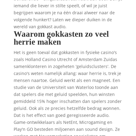
iemand die liever in stilte speelt, of wil je juist
begrijpen waarom je na één draai alweer naar de
volgende hunkert? Laten we dieper duiken in de
wereld van gokkast audio.
Waarom gokkasten zo veel
herrie maken
Het is geen toeval dat gokkasten in fysieke casino's
zoals Holland Casino Utrecht of Amsterdam Zuidas
samenklonteren in zogeheten 'geluidsclusters'. De
casino's weten namelijk allang: waar herrie is, trek je
mensen naartoe. Geluid werkt als een magneet. Een
studie van de Universiteit van Waterloo toonde aan
dat spelers die met geluid speelden, hun winsten
gemiddeld 15% hoger inschatten dan spelers zonder
geluid. Ook als ze precies hetzelfde bedrag wonnen.
Dat is het effect van goed geregisseerde audio.
Game-ontwikkelaars als NetEnt, Microgaming en
Play'n GO besteden miljoenen aan sound design. Ze