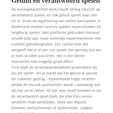
Geluid en verantwoord spelen
De Kansspelautoriteit (KSA) houdt streng toezicht op
verantwoord spelen, en ook geluid speelt daar een
rol in. Sinds de legalisering van online kansspelen in
Nederland moeten casino's spelers waarschuwen bij
langdurig spelen. Veel platforms gebruiken hiervoor
visuele pop-ups, maar sommige experimenteren met
subtiele geluidssignalen. Een zachte toon die
aangeeft dat je al een uur speelt, kan genoeg zijn om
je even te laten pauzeren. Het is een kleine
interventie met mogelijk groot effect.
Toch blijft de verantwoordelijkheid grotendeels bij
jou als speler. Als je merkt dat het geluid je aanzet
tot riskanter gedrag – bijvoorbeeld hoger inzetten
omdat de muziek spannender wordt – overweeg dan
om het uit te zetten. Of stel voor jezelf limieten in via
de verantwoord-speel-tools die elke KSA-casino
verplicht moet aanbieden. Denk aan deposit
limieten, verlieslimieten of tijdslimieten. Gokken