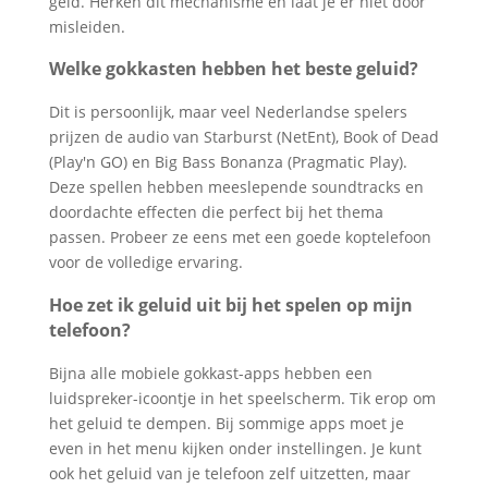
geld. Herken dit mechanisme en laat je er niet door
misleiden.
Welke gokkasten hebben het beste geluid?
Dit is persoonlijk, maar veel Nederlandse spelers
prijzen de audio van Starburst (NetEnt), Book of Dead
(Play'n GO) en Big Bass Bonanza (Pragmatic Play).
Deze spellen hebben meeslepende soundtracks en
doordachte effecten die perfect bij het thema
passen. Probeer ze eens met een goede koptelefoon
voor de volledige ervaring.
Hoe zet ik geluid uit bij het spelen op mijn
telefoon?
Bijna alle mobiele gokkast-apps hebben een
luidspreker-icoontje in het speelscherm. Tik erop om
het geluid te dempen. Bij sommige apps moet je
even in het menu kijken onder instellingen. Je kunt
ook het geluid van je telefoon zelf uitzetten, maar