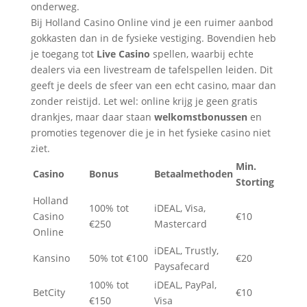
onderweg.
Bij Holland Casino Online vind je een ruimer aanbod
gokkasten dan in de fysieke vestiging. Bovendien heb
je toegang tot
Live Casino
spellen, waarbij echte
dealers via een livestream de tafelspellen leiden. Dit
geeft je deels de sfeer van een echt casino, maar dan
zonder reistijd. Let wel: online krijg je geen gratis
drankjes, maar daar staan
welkomstbonussen
en
promoties tegenover die je in het fysieke casino niet
ziet.
Min.
Casino
Bonus
Betaalmethoden
Storting
Holland
100% tot
iDEAL, Visa,
Casino
€10
€250
Mastercard
Online
iDEAL, Trustly,
Kansino
50% tot €100
€20
Paysafecard
100% tot
iDEAL, PayPal,
BetCity
€10
€150
Visa