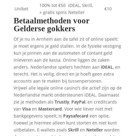
100% tot €50
iDEAL, Skrill,
Unibet
€10
+ gratis spins
Neteller
Betaalmethoden voor
Gelderse gokkers
Of je nu in Arnhem aan de tafel zit of online speelt:
je moet ergens je geld stallen. In de fysieke vestiging
kun je pinnen aan de automaten of contant geld
inleveren aan de kassa. Online liggen de zaken
anders. Nederlandse spelers hechten aan
iDEAL
, en
terecht. Het is veilig, direct en je hoeft geen extra
accounts aan te maken bij tussenpersonen.
Vrijwel alle legale online casino's die actief zijn op de
Nederlandse markt ondersteunen iDEAL. Daarnaast
zie je methoden als
Trustly
,
PayPal
, en creditcards
van
Visa
en
Mastercard
. Voor wie liever niet met
bankgegevens speelt, is
Paysafecard
een optie,
hoewel je hiermee alleen kunt storten en niet kunt
uitbetalen. E-wallets zoals
Skrill
en
Neteller
worden