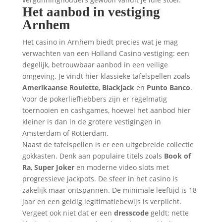
Het aanbod in vestiging
Arnhem
Het casino in Arnhem biedt precies wat je mag
verwachten van een Holland Casino vestiging: een
degelijk, betrouwbaar aanbod in een veilige
omgeving. Je vindt hier klassieke tafelspellen zoals
Amerikaanse Roulette
,
Blackjack
en
Punto Banco
.
Voor de pokerliefhebbers zijn er regelmatig
toernooien en cashgames, hoewel het aanbod hier
kleiner is dan in de grotere vestigingen in
Amsterdam of Rotterdam.
Naast de tafelspellen is er een uitgebreide collectie
gokkasten. Denk aan populaire titels zoals
Book of
Ra
,
Super Joker
en moderne video slots met
progressieve jackpots. De sfeer in het casino is
zakelijk maar ontspannen. De minimale leeftijd is 18
jaar en een geldig legitimatiebewijs is verplicht.
Vergeet ook niet dat er een
dresscode
geldt: nette