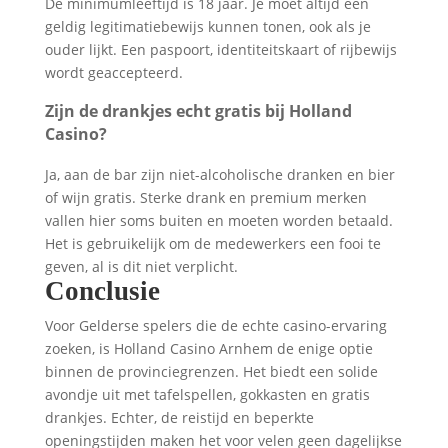
De minimumleeftijd is 18 jaar. Je moet altijd een
geldig legitimatiebewijs kunnen tonen, ook als je
ouder lijkt. Een paspoort, identiteitskaart of rijbewijs
wordt geaccepteerd.
Zijn de drankjes echt gratis bij Holland
Casino?
Ja, aan de bar zijn niet-alcoholische dranken en bier
of wijn gratis. Sterke drank en premium merken
vallen hier soms buiten en moeten worden betaald.
Het is gebruikelijk om de medewerkers een fooi te
geven, al is dit niet verplicht.
Conclusie
Voor Gelderse spelers die de echte casino-ervaring
zoeken, is Holland Casino Arnhem de enige optie
binnen de provinciegrenzen. Het biedt een solide
avondje uit met tafelspellen, gokkasten en gratis
drankjes. Echter, de reistijd en beperkte
openingstijden maken het voor velen geen dagelijkse