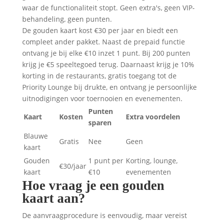
waar de functionaliteit stopt. Geen extra's, geen VIP-
behandeling, geen punten.
De gouden kaart kost €30 per jaar en biedt een
compleet ander pakket. Naast de prepaid functie
ontvang je bij elke €10 inzet 1 punt. Bij 200 punten
krijg je €5 speeltegoed terug. Daarnaast krijg je 10%
korting in de restaurants, gratis toegang tot de
Priority Lounge bij drukte, en ontvang je persoonlijke
uitnodigingen voor toernooien en evenementen.
Punten
Kaart
Kosten
Extra voordelen
sparen
Blauwe
Gratis
Nee
Geen
kaart
Gouden
1 punt per
Korting, lounge,
€30/jaar
kaart
€10
evenementen
Hoe vraag je een gouden
kaart aan?
De aanvraagprocedure is eenvoudig, maar vereist