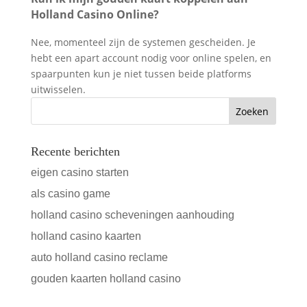
Holland Casino Online?
Nee, momenteel zijn de systemen gescheiden. Je
hebt een apart account nodig voor online spelen, en
spaarpunten kun je niet tussen beide platforms
uitwisselen.
Recente berichten
eigen casino starten
als casino game
holland casino scheveningen aanhouding
holland casino kaarten
auto holland casino reclame
gouden kaarten holland casino