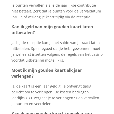
Je punten vervallen als je de jaarlijkse contributie
niet betaalt. Zorg dat je punten voor de vervaldatum
inruilt, of verleng je kaart tijdig via de receptie.
Kan ik geld van mijn gouden kaart laten
uitbetalen?
Ja, bij de receptie kun je het saldo van je kaart laten
uitbetalen. Speeltegoed dat je hebt gewonnen moet
je wel eerst inzetten volgens de regels van het casino
voordat uitbetaling mogelijk is.
Moet ik mijn gouden kaart elk jaar
verlengen?
Ja, de kaart is één jaar geldig. Je ontvangt tijdig
bericht om te verlengen. De kosten bedragen
jaarlijks €30. Vergeet je te verlengen? Dan vervallen
je punten en voordelen.
Kan ik mijn gouden kaart koppelen aan