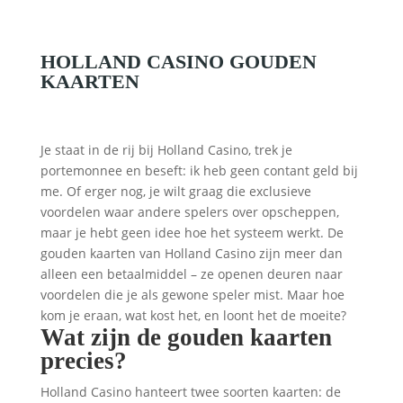
HOLLAND CASINO GOUDEN
KAARTEN
Je staat in de rij bij Holland Casino, trek je
portemonnee en beseft: ik heb geen contant geld bij
me. Of erger nog, je wilt graag die exclusieve
voordelen waar andere spelers over opscheppen,
maar je hebt geen idee hoe het systeem werkt. De
gouden kaarten van Holland Casino zijn meer dan
alleen een betaalmiddel – ze openen deuren naar
voordelen die je als gewone speler mist. Maar hoe
kom je eraan, wat kost het, en loont het de moeite?
Wat zijn de gouden kaarten
precies?
Holland Casino hanteert twee soorten kaarten: de