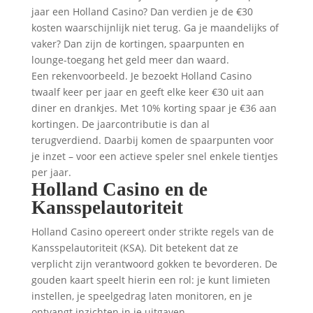
jaar een Holland Casino? Dan verdien je de €30
kosten waarschijnlijk niet terug. Ga je maandelijks of
vaker? Dan zijn de kortingen, spaarpunten en
lounge-toegang het geld meer dan waard.
Een rekenvoorbeeld. Je bezoekt Holland Casino
twaalf keer per jaar en geeft elke keer €30 uit aan
diner en drankjes. Met 10% korting spaar je €36 aan
kortingen. De jaarcontributie is dan al
terugverdiend. Daarbij komen de spaarpunten voor
je inzet – voor een actieve speler snel enkele tientjes
per jaar.
Holland Casino en de
Kansspelautoriteit
Holland Casino opereert onder strikte regels van de
Kansspelautoriteit (KSA). Dit betekent dat ze
verplicht zijn verantwoord gokken te bevorderen. De
gouden kaart speelt hierin een rol: je kunt limieten
instellen, je speelgedrag laten monitoren, en je
ontvangt inzichten in je uitgaven.