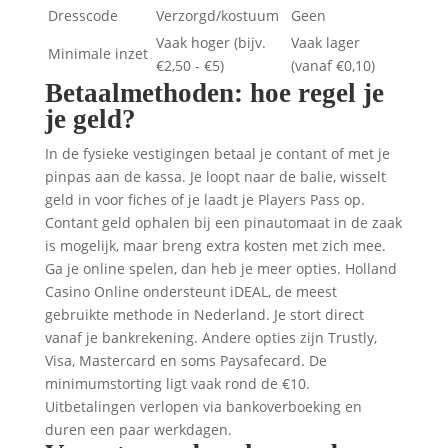
Dresscode
Verzorgd/kostuum
Geen
Vaak hoger (bijv.
Vaak lager
Minimale inzet
€2,50 - €5)
(vanaf €0,10)
Betaalmethoden: hoe regel je
je geld?
In de fysieke vestigingen betaal je contant of met je
pinpas aan de kassa. Je loopt naar de balie, wisselt
geld in voor fiches of je laadt je Players Pass op.
Contant geld ophalen bij een pinautomaat in de zaak
is mogelijk, maar breng extra kosten met zich mee.
Ga je online spelen, dan heb je meer opties. Holland
Casino Online ondersteunt iDEAL, de meest
gebruikte methode in Nederland. Je stort direct
vanaf je bankrekening. Andere opties zijn Trustly,
Visa, Mastercard en soms Paysafecard. De
minimumstorting ligt vaak rond de €10.
Uitbetalingen verlopen via bankoverboeking en
duren een paar werkdagen.