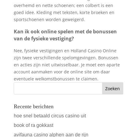
overhemd en nette schoenen; een colbert is een
goed idee. Kleding met teksten, korte broeken en
sportschoenen worden geweigerd.
Kan ik ook online spelen met de bonussen
van de fysieke vestiging?
Nee, fysieke vestigingen en Holland Casino Online
zijn twee verschillende spelomgevingen. Bonussen
en acties zijn niet uitwisselbaar. Je moet een aparte
account aanmaken voor de online site om daar
eventuele welkomstbonussen te claimen.
Recente berichten
hoe snel betaald circus casino uit
book of ra gokkast
avifauna casino alphen aan de rijn