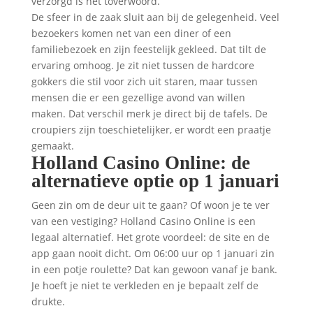
verzorgd is het toverwoord.
De sfeer in de zaak sluit aan bij de gelegenheid. Veel
bezoekers komen net van een diner of een
familiebezoek en zijn feestelijk gekleed. Dat tilt de
ervaring omhoog. Je zit niet tussen de hardcore
gokkers die stil voor zich uit staren, maar tussen
mensen die er een gezellige avond van willen
maken. Dat verschil merk je direct bij de tafels. De
croupiers zijn toeschietelijker, er wordt een praatje
gemaakt.
Holland Casino Online: de
alternatieve optie op 1 januari
Geen zin om de deur uit te gaan? Of woon je te ver
van een vestiging? Holland Casino Online is een
legaal alternatief. Het grote voordeel: de site en de
app gaan nooit dicht. Om 06:00 uur op 1 januari zin
in een potje roulette? Dat kan gewoon vanaf je bank.
Je hoeft je niet te verkleden en je bepaalt zelf de
drukte.