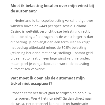
Moet ik belasting betalen over mijn winst bij
de automaat?
In Nederland is kansspelbelasting verschuldigd over
winsten boven de €449 per speelsessie. Holland
Casino is wettelijk verplicht deze belasting direct bij
de uitbetaling af te dragen als de winst hoger is dan
dit bedrag. Je ontvangt dan een formulier en krijgt
het bedrag uitbetaald minus de 30,5% belasting
(rekening houdend met de vrijstelling). Contant geld
uit een automaat bij een lage winst valt hieronder,
maar speel je een jackpot, dan wordt de belasting
automatisch verwerkt.
Wat moet ik doen als de automaat mijn
ticket niet accepteert?
Probeer eerst het ticket glad te strijken en opnieuw
in te voeren. Werkt het nog niet? Ga dan direct naar
de kassa. Het personeel kan het ticket handmatig