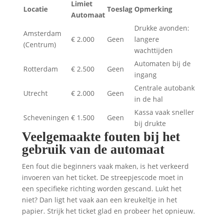
Limiet
Locatie
Toeslag
Opmerking
Automaat
Drukke avonden:
Amsterdam
€ 2.000
Geen
langere
(Centrum)
wachttijden
Automaten bij de
Rotterdam
€ 2.500
Geen
ingang
Centrale autobank
Utrecht
€ 2.000
Geen
in de hal
Kassa vaak sneller
Scheveningen
€ 1.500
Geen
bij drukte
Veelgemaakte fouten bij het
gebruik van de automaat
Een fout die beginners vaak maken, is het verkeerd
invoeren van het ticket. De streepjescode moet in
een specifieke richting worden gescand. Lukt het
niet? Dan ligt het vaak aan een kreukeltje in het
papier. Strijk het ticket glad en probeer het opnieuw.