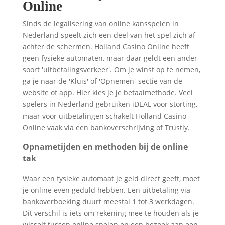
Online
Sinds de legalisering van online kansspelen in
Nederland speelt zich een deel van het spel zich af
achter de schermen. Holland Casino Online heeft
geen fysieke automaten, maar daar geldt een ander
soort 'uitbetalingsverkeer'. Om je winst op te nemen,
ga je naar de 'Kluis' of 'Opnemen'-sectie van de
website of app. Hier kies je je betaalmethode. Veel
spelers in Nederland gebruiken iDEAL voor storting,
maar voor uitbetalingen schakelt Holland Casino
Online vaak via een bankoverschrijving of Trustly.
Opnametijden en methoden bij de online
tak
Waar een fysieke automaat je geld direct geeft, moet
je online even geduld hebben. Een uitbetaling via
bankoverboeking duurt meestal 1 tot 3 werkdagen.
Dit verschil is iets om rekening mee te houden als je
wisselt tussen online spelen en een bezoek aan een