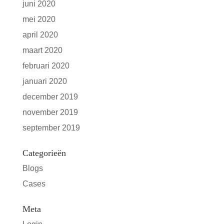
juni 2020
mei 2020
april 2020
maart 2020
februari 2020
januari 2020
december 2019
november 2019
september 2019
Categorieën
Blogs
Cases
Meta