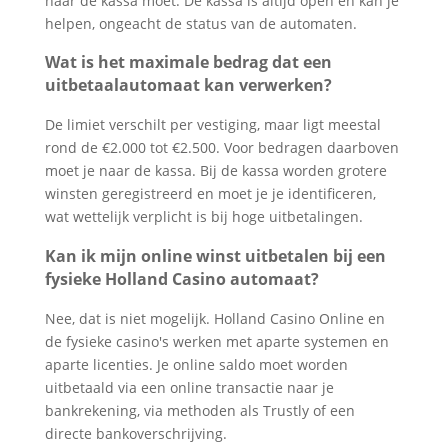
naar de kassa moet. De kassa is altijd open en kan je
helpen, ongeacht de status van de automaten.
Wat is het maximale bedrag dat een
uitbetaalautomaat kan verwerken?
De limiet verschilt per vestiging, maar ligt meestal
rond de €2.000 tot €2.500. Voor bedragen daarboven
moet je naar de kassa. Bij de kassa worden grotere
winsten geregistreerd en moet je je identificeren,
wat wettelijk verplicht is bij hoge uitbetalingen.
Kan ik mijn online winst uitbetalen bij een
fysieke Holland Casino automaat?
Nee, dat is niet mogelijk. Holland Casino Online en
de fysieke casino's werken met aparte systemen en
aparte licenties. Je online saldo moet worden
uitbetaald via een online transactie naar je
bankrekening, via methoden als Trustly of een
directe bankoverschrijving.