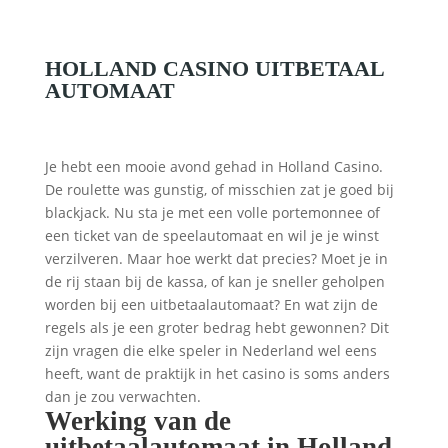
HOLLAND CASINO UITBETAAL
AUTOMAAT
Je hebt een mooie avond gehad in Holland Casino.
De roulette was gunstig, of misschien zat je goed bij
blackjack. Nu sta je met een volle portemonnee of
een ticket van de speelautomaat en wil je je winst
verzilveren. Maar hoe werkt dat precies? Moet je in
de rij staan bij de kassa, of kan je sneller geholpen
worden bij een uitbetaalautomaat? En wat zijn de
regels als je een groter bedrag hebt gewonnen? Dit
zijn vragen die elke speler in Nederland wel eens
heeft, want de praktijk in het casino is soms anders
dan je zou verwachten.
Werking van de
uitbetaalautomaat in Holland