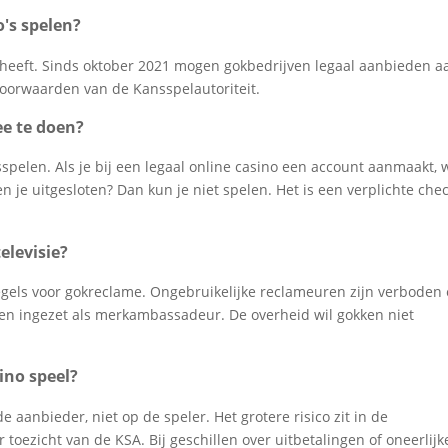
o's spelen?
e heeft. Sinds oktober 2021 mogen gokbedrijven legaal aanbieden a
voorwaarden van de Kansspelautoriteit.
ee te doen?
sspelen. Als je bij een legaal online casino een account aanmaakt,
en je uitgesloten? Dan kun je niet spelen. Het is een verplichte che
elevisie?
egels voor gokreclame. Ongebruikelijke reclameuren zijn verboden
 ingezet als merkambassadeur. De overheid wil gokken niet
sino speel?
e aanbieder, niet op de speler. Het grotere risico zit in de
r toezicht van de KSA. Bij geschillen over uitbetalingen of oneerlijk