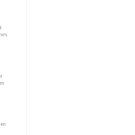
d
no's
el
ren
 en