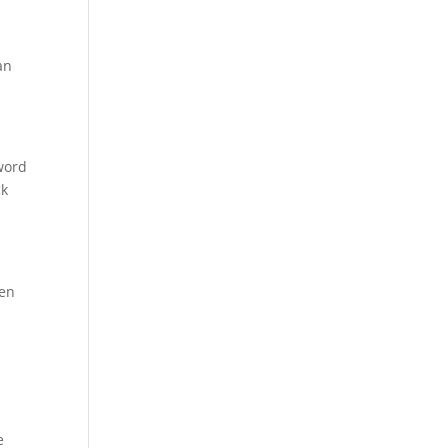
an
 word
ck
 en
e