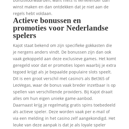
bonusvoorwaarden, want niets is vervelender dan
winst maken en dan ontdekken dat je niet aan de
regels hebt voldaan.
Actieve bonussen en
promoties voor Nederlandse
spelers
Kajot staat bekend om zijn specifieke gokkasten die
je nergens anders vindt. De bonussen zijn dan ook
vaak gekoppeld aan deze exclusieve games. Het komt
geregeld voor dat er promoties lopen waarbij je extra
tegoed krijgt als je bepaalde populaire slots speelt.
Dit is een groot verschil met casino's als Bet365 of
LeoVegas, waar de bonus vaak breder inzetbaar is op
spellen van verschillende providers. Bij Kajot draait
alles om hun eigen unieke game-aanbod.
Daarnaast krijg je regelmatig gratis spins toebedeeld
als actieve speler. Deze worden vaak per e-mail of
via een melding in het casino zelf aangekondigd. Het
leuke van deze aanpak is dat je als loyale speler