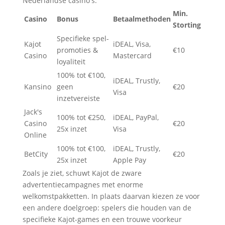
Nederlandse casino's.
Min.
Casino
Bonus
Betaalmethoden
Storting
Specifieke spel-
Kajot
iDEAL, Visa,
promoties &
€10
Casino
Mastercard
loyaliteit
100% tot €100,
iDEAL, Trustly,
Kansino
geen
€20
Visa
inzetvereiste
Jack's
100% tot €250,
iDEAL, PayPal,
Casino
€20
25x inzet
Visa
Online
100% tot €100,
iDEAL, Trustly,
BetCity
€20
25x inzet
Apple Pay
Zoals je ziet, schuwt Kajot de zware
advertentiecampagnes met enorme
welkomstpakketten. In plaats daarvan kiezen ze voor
een andere doelgroep: spelers die houden van de
specifieke Kajot-games en een trouwe voorkeur