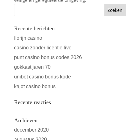
veilige en gereguleerde omgeving.
Recente berichten
florijn casino
casino zonder licentie live
punt casino bonus codes 2026
gokkast jaren 70
unibet casino bonus kode
kajot casino bonus
Recente reacties
Archieven
december 2020
augustus 2020