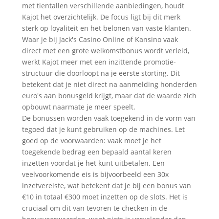
met tientallen verschillende aanbiedingen, houdt
Kajot het overzichtelijk. De focus ligt bij dit merk
sterk op loyaliteit en het belonen van vaste klanten.
Waar je bij Jack's Casino Online of Kansino vaak
direct met een grote welkomstbonus wordt verleid,
werkt Kajot meer met een inzittende promotie-
structuur die doorloopt na je eerste storting. Dit
betekent dat je niet direct na aanmelding honderden
euro's aan bonusgeld krijgt, maar dat de waarde zich
opbouwt naarmate je meer speelt.
De bonussen worden vaak toegekend in de vorm van
tegoed dat je kunt gebruiken op de machines. Let
goed op de voorwaarden: vaak moet je het
toegekende bedrag een bepaald aantal keren
inzetten voordat je het kunt uitbetalen. Een
veelvoorkomende eis is bijvoorbeeld een 30x
inzetvereiste, wat betekent dat je bij een bonus van
€10 in totaal €300 moet inzetten op de slots. Het is
cruciaal om dit van tevoren te checken in de