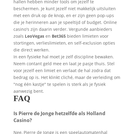
hallen hebben minder tools om jezelf te
beschermen. Je kunt jezelf niet makkelijk uitsluiten
met een druk op de knop, en er zijn geen pop-ups
die je herinneren aan je speeltijd of budget. Online
casino's zijn daarin verder. Vergunde aanbieders
zoals
LeoVegas
en
Bet365
bieden limieten voor
stortingen, verlieslimieten, en self-exclusion opties
die direct werken.
In een fysieke hal moet je zelf discipline bewaken.
Neem contant geld mee en laat je pasje thuis. Stel
voor jezelf een limiet en verlaat de hal zodra dat
bedrag op is. Het klinkt cliché, maar de verleiding om
"nog één kastje" te spelen is sterk als je fysiek
aanwezig bent.
FAQ
Is Pierre de Jonge hetzelfde als Holland
Casino?
Nee, Pierre de Jonge is een speelautomatenhal