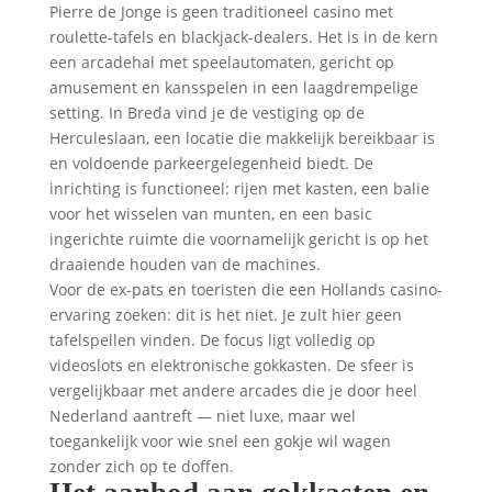
Pierre de Jonge is geen traditioneel casino met
roulette-tafels en blackjack-dealers. Het is in de kern
een arcadehal met speelautomaten, gericht op
amusement en kansspelen in een laagdrempelige
setting. In Breda vind je de vestiging op de
Herculeslaan, een locatie die makkelijk bereikbaar is
en voldoende parkeergelegenheid biedt. De
inrichting is functioneel: rijen met kasten, een balie
voor het wisselen van munten, en een basic
ingerichte ruimte die voornamelijk gericht is op het
draaiende houden van de machines.
Voor de ex-pats en toeristen die een Hollands casino-
ervaring zoeken: dit is het niet. Je zult hier geen
tafelspellen vinden. De focus ligt volledig op
videoslots en elektronische gokkasten. De sfeer is
vergelijkbaar met andere arcades die je door heel
Nederland aantreft — niet luxe, maar wel
toegankelijk voor wie snel een gokje wil wagen
zonder zich op te doffen.