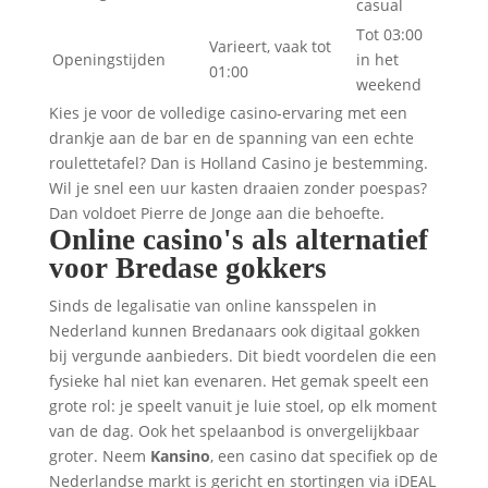
casual
Tot 03:00
Varieert, vaak tot
Openingstijden
in het
01:00
weekend
Kies je voor de volledige casino-ervaring met een
drankje aan de bar en de spanning van een echte
roulettetafel? Dan is Holland Casino je bestemming.
Wil je snel een uur kasten draaien zonder poespas?
Dan voldoet Pierre de Jonge aan die behoefte.
Online casino's als alternatief
voor Bredase gokkers
Sinds de legalisatie van online kansspelen in
Nederland kunnen Bredanaars ook digitaal gokken
bij vergunde aanbieders. Dit biedt voordelen die een
fysieke hal niet kan evenaren. Het gemak speelt een
grote rol: je speelt vanuit je luie stoel, op elk moment
van de dag. Ook het spelaanbod is onvergelijkbaar
groter. Neem
Kansino
, een casino dat specifiek op de
Nederlandse markt is gericht en stortingen via iDEAL