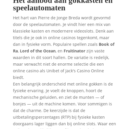
Het aanbod aan gokkasten en
speelautomaten
Het hart van Pierre de Jonge Breda wordt gevormd
door de speelautomaten. Je vindt hier een mix van
klassieke kasten en modernere videoslots. Denk aan
titels die je ook in online casinos tegenkomt, maar
dan in fysieke vorm. Populaire spellen zoals
Book of
Ra
,
Lord of the Ocean
, en
Fruitinator
zijn vaste
waarden in dit soort hallen. De variatie is redelijk,
maar verwacht niet de enorme selectie die een
online casino als Unibet of Jack's Casino Online
biedt.
Een belangrijk onderscheid met online gokken is de
fysieke ervaring. Je voelt de knoppen, hoort de
mechanische geluiden, en ziet de munten — of
bonjes — uit de machine komen. Voor sommigen is
dat de charme. De keerzijde is dat de
uitbetalingspercentages (RTP) bij fysieke kasten
doorgaans lager liggen dan bij online slots. Waar een