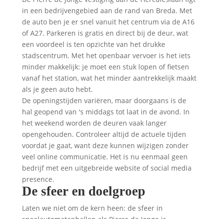
in een bedrijvengebied aan de rand van Breda. Met
de auto ben je er snel vanuit het centrum via de A16
of A27. Parkeren is gratis en direct bij de deur, wat
een voordeel is ten opzichte van het drukke
stadscentrum. Met het openbaar vervoer is het iets
minder makkelijk: je moet een stuk lopen of fietsen
vanaf het station, wat het minder aantrekkelijk maakt
als je geen auto hebt.
De openingstijden variëren, maar doorgaans is de
hal geopend van 's middags tot laat in de avond. In
het weekend worden de deuren vaak langer
opengehouden. Controleer altijd de actuele tijden
voordat je gaat, want deze kunnen wijzigen zonder
veel online communicatie. Het is nu eenmaal geen
bedrijf met een uitgebreide website of social media
presence.
De sfeer en doelgroep
Laten we niet om de kern heen: de sfeer in