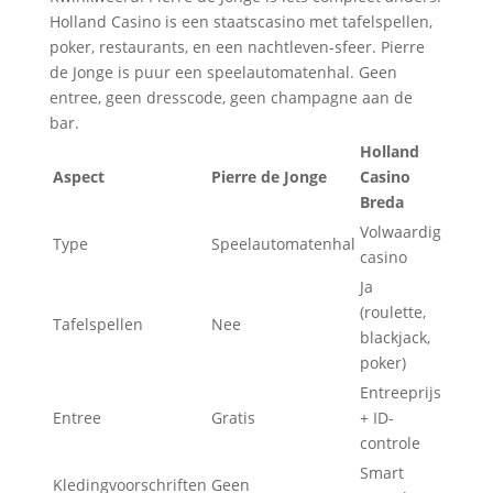
Holland Casino is een staatscasino met tafelspellen,
poker, restaurants, en een nachtleven-sfeer. Pierre
de Jonge is puur een speelautomatenhal. Geen
entree, geen dresscode, geen champagne aan de
bar.
Holland
Aspect
Pierre de Jonge
Casino
Breda
Volwaardig
Type
Speelautomatenhal
casino
Ja
(roulette,
Tafelspellen
Nee
blackjack,
poker)
Entreeprijs
Entree
Gratis
+ ID-
controle
Smart
Kledingvoorschriften
Geen