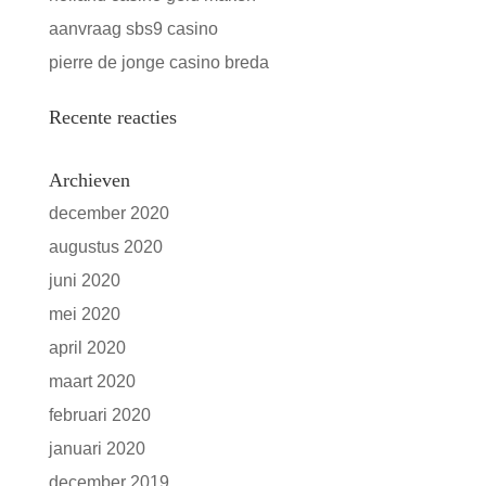
aanvraag sbs9 casino
pierre de jonge casino breda
Recente reacties
Archieven
december 2020
augustus 2020
juni 2020
mei 2020
april 2020
maart 2020
februari 2020
januari 2020
december 2019