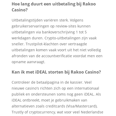
Hoe lang duurt een uitbetaling bij Rakoo
Casino?
Uitbetalingstijden variëren sterk. Volgens
gebruikerservaringen op review-sites kunnen
uitbetalingen via bankoverschrijving 1 tot 5
werkdagen duren. Crypto-uitbetalingen zijn vaak
sneller. Trustpilot-klachten over vertraagde
uitbetalingen komen vaak voort uit het niet volledig
afronden van de accountverificatie voordat men een
opname aanvraagt.
Kan ik met iDEAL storten bij Rakoo Casino?
Controleer de betaalpagina in de kassier. Veel
nieuwe casino's richten zich op een internationaal
publiek en ondersteunen soms nog geen iDEAL. Als
iDEAL ontbreekt, moet je gebruikmaken van
alternatieven zoals creditcards (Visa/Mastercard),
Trustly of cryptocurrency, wat voor veel Nederlandse