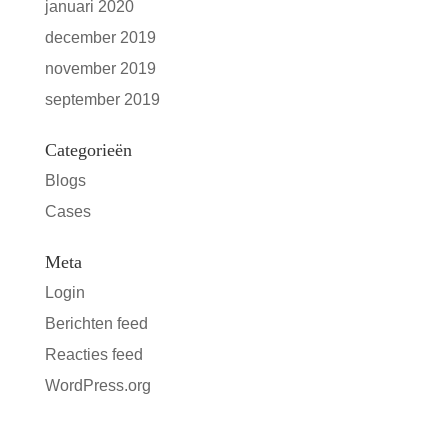
januari 2020
december 2019
november 2019
september 2019
Categorieën
Blogs
Cases
Meta
Login
Berichten feed
Reacties feed
WordPress.org