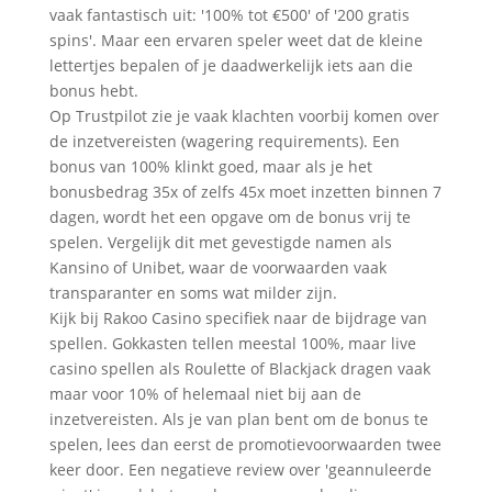
vaak fantastisch uit: '100% tot €500' of '200 gratis
spins'. Maar een ervaren speler weet dat de kleine
lettertjes bepalen of je daadwerkelijk iets aan die
bonus hebt.
Op Trustpilot zie je vaak klachten voorbij komen over
de inzetvereisten (wagering requirements). Een
bonus van 100% klinkt goed, maar als je het
bonusbedrag 35x of zelfs 45x moet inzetten binnen 7
dagen, wordt het een opgave om de bonus vrij te
spelen. Vergelijk dit met gevestigde namen als
Kansino of Unibet, waar de voorwaarden vaak
transparanter en soms wat milder zijn.
Kijk bij Rakoo Casino specifiek naar de bijdrage van
spellen. Gokkasten tellen meestal 100%, maar live
casino spellen als Roulette of Blackjack dragen vaak
maar voor 10% of helemaal niet bij aan de
inzetvereisten. Als je van plan bent om de bonus te
spelen, lees dan eerst de promotievoorwaarden twee
keer door. Een negatieve review over 'geannuleerde