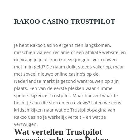
RAKOO CASINO TRUSTPILOT
Je hebt Rakoo Casino ergens zien langskomen,
misschien via een reclame of een affiliate website, en
nu vraag je je af: kan ik deze jongens vertrouwen
met mijn geld? De naam duikt steeds vaker op, maar
met zoveel nieuwe online casino's op de
Nederlandse markt is gezond wantrouwen op zijn
plaats. Een van de eerste plekken waar slimme
spelers kijken, is Trustpilot. Maar hoeveel waarde
hecht je aan die sterren en reviews? Laten we eens
kritisch kijken naar wat de Trustpilot-pagina van
Rakoo Casino je werkelijk vertelt – en wat ze
verzwijgen.
Wat vertellen Trustpilot