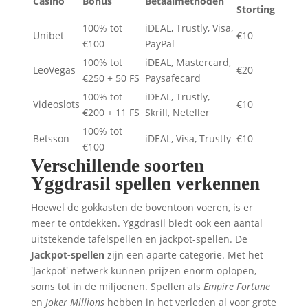
Casino
Bonus
Betaalmethoden
Storting
100% tot
iDEAL, Trustly, Visa,
Unibet
€10
€100
PayPal
100% tot
iDEAL, Mastercard,
LeoVegas
€20
€250 + 50 FS
Paysafecard
100% tot
iDEAL, Trustly,
Videoslots
€10
€200 + 11 FS
Skrill, Neteller
100% tot
Betsson
iDEAL, Visa, Trustly
€10
€100
Verschillende soorten
Yggdrasil spellen verkennen
Hoewel de gokkasten de boventoon voeren, is er
meer te ontdekken. Yggdrasil biedt ook een aantal
uitstekende tafelspellen en jackpot-spellen. De
Jackpot-spellen
zijn een aparte categorie. Met het
'Jackpot' netwerk kunnen prijzen enorm oplopen,
soms tot in de miljoenen. Spellen als
Empire Fortune
en
Joker Millions
hebben in het verleden al voor grote