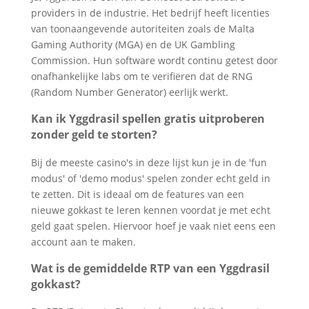
providers in de industrie. Het bedrijf heeft licenties
van toonaangevende autoriteiten zoals de Malta
Gaming Authority (MGA) en de UK Gambling
Commission. Hun software wordt continu getest door
onafhankelijke labs om te verifiëren dat de RNG
(Random Number Generator) eerlijk werkt.
Kan ik Yggdrasil spellen gratis uitproberen
zonder geld te storten?
Bij de meeste casino's in deze lijst kun je in de 'fun
modus' of 'demo modus' spelen zonder echt geld in
te zetten. Dit is ideaal om de features van een
nieuwe gokkast te leren kennen voordat je met echt
geld gaat spelen. Hiervoor hoef je vaak niet eens een
account aan te maken.
Wat is de gemiddelde RTP van een Yggdrasil
gokkast?