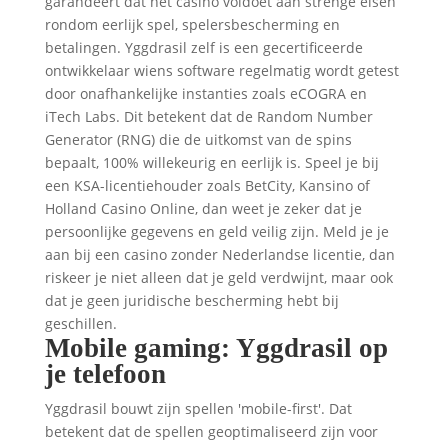
garandeert dat het casino voldoet aan strenge eisen
rondom eerlijk spel, spelersbescherming en
betalingen. Yggdrasil zelf is een gecertificeerde
ontwikkelaar wiens software regelmatig wordt getest
door onafhankelijke instanties zoals eCOGRA en
iTech Labs. Dit betekent dat de Random Number
Generator (RNG) die de uitkomst van de spins
bepaalt, 100% willekeurig en eerlijk is. Speel je bij
een KSA-licentiehouder zoals BetCity, Kansino of
Holland Casino Online, dan weet je zeker dat je
persoonlijke gegevens en geld veilig zijn. Meld je je
aan bij een casino zonder Nederlandse licentie, dan
riskeer je niet alleen dat je geld verdwijnt, maar ook
dat je geen juridische bescherming hebt bij
geschillen.
Mobile gaming: Yggdrasil op
je telefoon
Yggdrasil bouwt zijn spellen 'mobile-first'. Dat
betekent dat de spellen geoptimaliseerd zijn voor