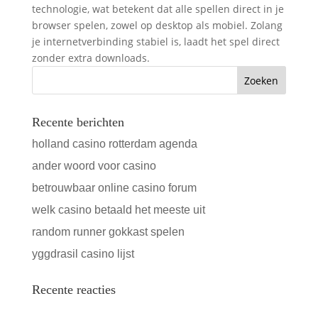
technologie, wat betekent dat alle spellen direct in je
browser spelen, zowel op desktop als mobiel. Zolang
je internetverbinding stabiel is, laadt het spel direct
zonder extra downloads.
Recente berichten
holland casino rotterdam agenda
ander woord voor casino
betrouwbaar online casino forum
welk casino betaald het meeste uit
random runner gokkast spelen
yggdrasil casino lijst
Recente reacties