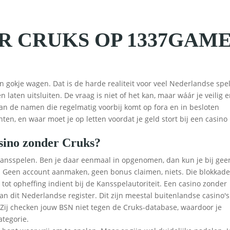
R CRUKS OP 1337GAM
een gokje wagen. Dat is de harde realiteit voor veel Nederlandse spe
n laten uitsluiten. De vraag is niet of het kan, maar wáár je veilig 
an de namen die regelmatig voorbij komt op fora en in besloten
en, en waar moet je op letten voordat je geld stort bij een casino
asino zonder Cruks?
g Kansspelen. Ben je daar eenmaal in opgenomen, dan kun je bij gee
. Geen account aanmaken, geen bonus claimen, niets. Die blokkad
ek tot opheffing indient bij de Kansspelautoriteit. Een casino zonder
an dit Nederlandse register. Dit zijn meestal buitenlandse casino'
. Zij checken jouw BSN niet tegen de Cruks-database, waardoor je
ategorie.