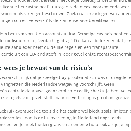
toezichthouder. Dat betekent niet dat je volledig onbeschermd be
 licentie het casino heeft. Curaçao is de meest voorkomende voor
ar worden als strenger beschouwd. Zoek naar ervaringen van ander
lingen correct verwerkt? Is de klantenservice bereikbaar en
dom bonusmisbruik en accountsluiting. Sommige casino's hebben 
e confisqueren bij 'verdacht gedrag'. Dat kan al betekenen dat je 
rieuze aanbieder heeft duidelijke regels en een transparante
centie uit een EU-land geeft in ieder geval enige rechtsbescherm
 wees je bewust van de risico's
is waarschijnlijk dat je speelgedrag problematisch was of dreigde t
e vangnetten die Nederlandse wetgeving voorschrijft. Geen
één centrale database, geen verplichte reality checks. Je bent volle
ikte regels voor jezelf stelt, maar de verleiding is groot om grenze
Gebruik eventueel de tools die het casino wel biedt, zoals limieten
trole verliest, dan is de hulpverlening in Nederland nog steeds
sspel en Jellinek bieden gratis en anonieme hulp, ook als je je bij