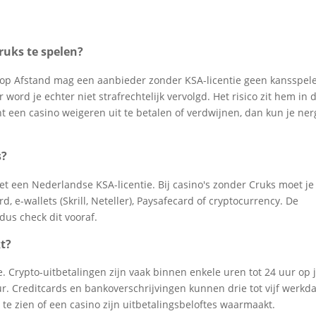
Cruks te spelen?
op Afstand mag een aanbieder zonder KSA-licentie geen kansspel
ord je echter niet strafrechtelijk vervolgd. Het risico zit hem in 
 een casino weigeren uit te betalen of verdwijnen, dan kun je ne
s?
met een Nederlandse KSA-licentie. Bij casino's zonder Cruks moet je
, e-wallets (Skrill, Neteller), Paysafecard of cryptocurrency. De
dus check dit vooraf.
t?
e. Crypto-uitbetalingen zijn vaak binnen enkele uren tot 24 uur op 
ur. Creditcards en bankoverschrijvingen kunnen drie tot vijf werkd
te zien of een casino zijn uitbetalingsbeloftes waarmaakt.