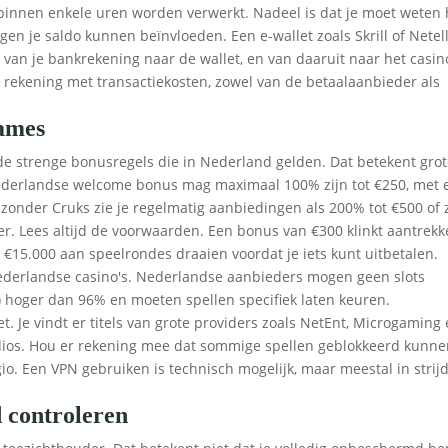
k binnen enkele uren worden verwerkt. Nadeel is dat je moet weten
n je saldo kunnen beïnvloeden. Een e-wallet zoals Skrill of Netel
eld van je bankrekening naar de wallet, en van daaruit naar het casin
 rekening met transactiekosten, zowel van de betaalaanbieder als
games
de strenge bonusregels die in Nederland gelden. Dat betekent gro
ederlandse welcome bonus mag maximaal 100% zijn tot €250, met 
 zonder Cruks zie je regelmatig aanbiedingen als 200% tot €500 of 
r. Lees altijd de voorwaarden. Een bonus van €300 klinkt aantrekke
r €15.000 aan speelrondes draaien voordat je iets kunt uitbetalen.
Nederlandse casino's. Nederlandse aanbieders mogen geen slots
 hoger dan 96% en moeten spellen specifiek laten keuren.
. Je vindt er titels van grote providers zoals NetEnt, Microgaming
dios. Hou er rekening mee dat sommige spellen geblokkeerd kunn
gio. Een VPN gebruiken is technisch mogelijk, maar meestal in strij
 controleren