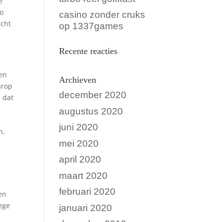
e
do
casino zonder cruks
icht
op 1337games
Recente reacties
een
Archieven
arop
december 2020
n dat
augustus 2020
n
juni 2020
n.
mei 2020
april 2020
maart 2020
februari 2020
 en
ege
januari 2020