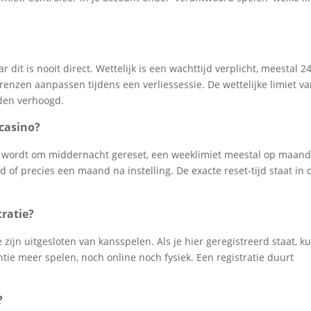
 dit is nooit direct. Wettelijk is een wachttijd verplicht, meestal 2
grenzen aanpassen tijdens een verliessessie. De wettelijke limiet v
rden verhoogd.
 casino?
iet wordt om middernacht gereset, een weeklimiet meestal op maand
of precies een maand na instelling. De exacte reset-tijd staat in 
tratie?
e zijn uitgesloten van kansspelen. Als je hier geregistreerd staat, ku
tie meer spelen, noch online noch fysiek. Een registratie duurt
?