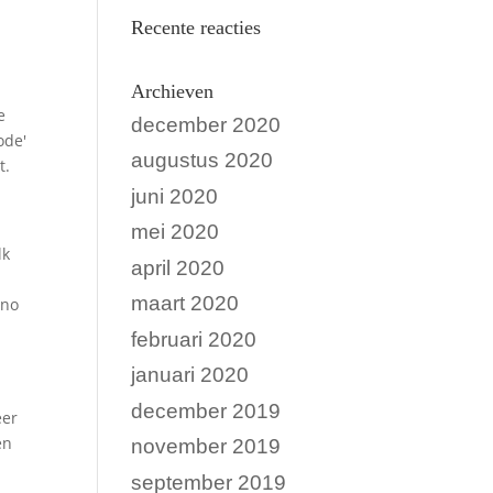
Recente reacties
Archieven
e
december 2020
ode'
augustus 2020
t.
juni 2020
mei 2020
lk
april 2020
maart 2020
ino
februari 2020
januari 2020
december 2019
eer
en
november 2019
september 2019