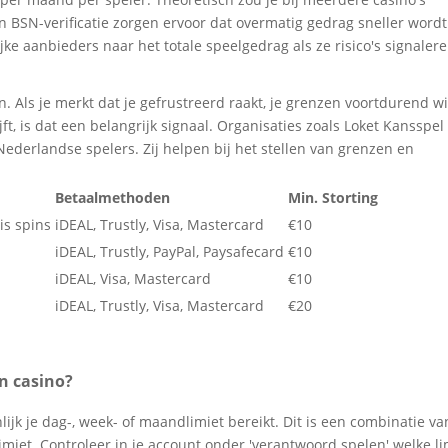
n BSN-verificatie zorgen ervoor dat overmatig gedrag sneller wordt
ke aanbieders naar het totale speelgedrag als ze risico's signalere
. Als je merkt dat je gefrustreerd raakt, je grenzen voortdurend wi
ft, is dat een belangrijk signaal. Organisaties zoals Loket Kansspel
Nederlandse spelers. Zij helpen bij het stellen van grenzen en
Betaalmethoden
Min. Storting
is spins
iDEAL, Trustly, Visa, Mastercard
€10
iDEAL, Trustly, PayPal, Paysafecard
€10
iDEAL, Visa, Mastercard
€10
iDEAL, Trustly, Visa, Mastercard
€20
n casino?
lijk je dag-, week- of maandlimiet bereikt. Dit is een combinatie va
limiet. Controleer in je account onder 'verantwoord spelen' welke li