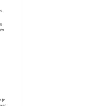
n.
lt
 en
n je
miet